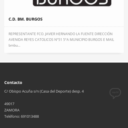
C.D. BM. BURGOS
REPRESENTANTE FCO. JAVIER HERNANDO LA FUENTE DIRECCIÓN
AVENIDA REYES CATOLICOS Nº51 5ºA MUNICIPIO BURGOS E MAIL
bmbu...
Contacto
C/ Obispo Acuña s/n (Casa del Deporte) desp. 4
49017
ZAMORA
Teléfono: 691013488