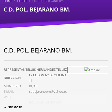
HOME
CLUBES
C.D. POL. BEJARANO BM.
C.D. POL. BEJARANO BM.
C.D. POL. BEJARANO BM.
REPRESENTANTE
LUIS HERNANDEZ TELLEZ
C/ COLON Nº 36 OFICINA
DIRECCIÓN
11
MUNICIPIO
BEJAR
E MAIL
cpbejaranobm@yahoo.es
WEB
POL. MUN. ANTONIO
CAMPO
SANCHEZ DE LA CALLE