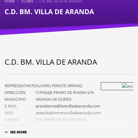
HOME
CLUBES
C.D. BM. VILLA DE ARANDA
C.D. BM. VILLA DE ARANDA
C.D. BM. VILLA DE ARANDA
REPRESENTANTE
ALVARO PEROTE ARRANZ
DIRECCIÓN
C/PASAJE PRIMO DE RIVERA S/N
MUNICIPIO
ARANDA DE DUERO
E MAIL
presidencia@bmvilladearanda.com
WEB
www.balonmanovilladearanda.com
CAMPO
POL PRINCIPE DE ASTURIAS
DIRECCION
PIZARRO S/N
CAMPO