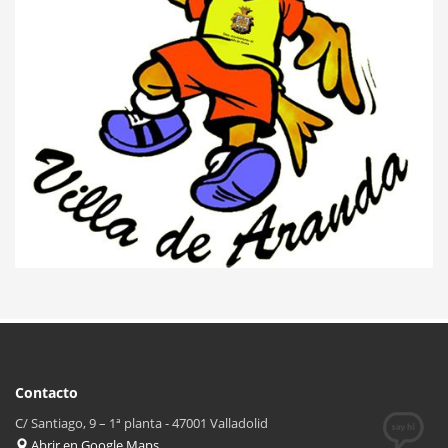
– BM. VILLA DE ARANDA B (JUVENIL
MASCULINA)
– INMOBA ARANDA (JUVENIL FEMENINO)
Contacto
C/ Santiago, 9 – 1ª planta - 47001 Valladolid
Abrir en Google Maps