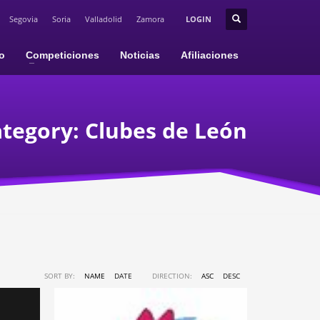
Segovia
Soria
Valladolid
Zamora
LOGIN
io
Competiciones
Noticias
Afiliaciones
ategory:
Clubes de León
SORT BY:
NAME
DATE
DIRECTION:
ASC
DESC