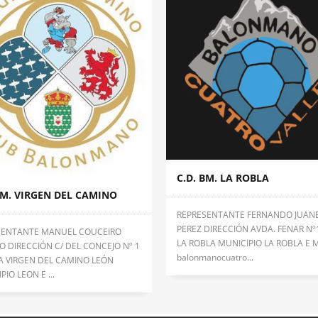
C.D. BM. LA ROBLA
BM. VIRGEN DEL CAMINO
REPRESENTANTE FERNANDO JUAN
PEREZ DIRECCIÓN AVDA. FENAR Nº
SENTANTE MANUEL COUCEIRO
LA ROBLA MUNICIPIO LA ROBLA E 
O DIRECCIÓN C/ DEL CONCEJO Nº 1
balonmanocuatro...
A VIRGEN DEL CAMINO LEÓN
PIO LEON E ...