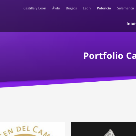
Castilla y León
Ávila
Burgos
León
Palencia
Salamanca
Inic
Portfolio C