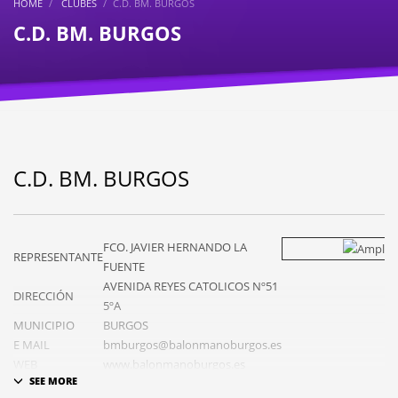
HOME
CLUBES
C.D. BM. BURGOS
C.D. BM. BURGOS
C.D. BM. BURGOS
FCO. JAVIER HERNANDO LA
REPRESENTANTE
FUENTE
AVENIDA REYES CATOLICOS Nº51
DIRECCIÓN
5ºA
MUNICIPIO
BURGOS
E MAIL
bmburgos@balonmanoburgos.es
WEB
www.balonmanoburgos.es
CAMPO
POL CARLOS SERNA