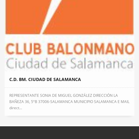
C.D. BM. CIUDAD DE SALAMANCA
REPRESENTANTE SONIA DE MIGUEL GONZÁLEZ DIRECCIÓN LA
BAÑEZA 36, 5ºB 37006-SALAMANCA MUNICIPIO SALAMANCA E MAIL
direct...