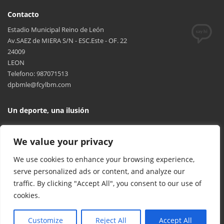
Contacto
Estadio Municipal Reino de León
Av.SAEZ de MIERA S/N - ESC.Este - OF. 22
24009
LEON
Telefono: 987071513
dpbmle@fcylbm.com
Un deporte, una ilusión
We value your privacy
We use cookies to enhance your browsing experience,
serve personalized ads or content, and analyze our
traffic. By clicking "Accept All", you consent to our use of
cookies.
© 2017 FCYLBM Federación Territorial de Balonmano de Castilla y
León. Todos los derechos reservados. Desarrollado por
TOOOLS
.
Customize
Reject All
Accept All