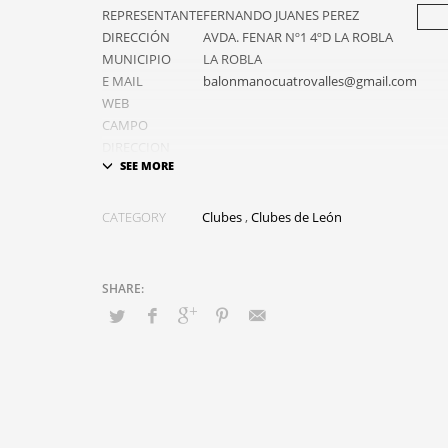
REPRESENTANTE
FERNANDO JUANES PEREZ
DIRECCIÓN
AVDA. FENAR Nº1 4ºD LA ROBLA
MUNICIPIO
LA ROBLA
E MAIL
balonmanocuatrovalles@gmail.com
WEB
CAMPO
DIRECCION
CAMPO
TELEFONO
CAMPO
CATEGORY
Clubes
,
Clubes de León
Opciones:
Equipos del
Club:
– EMBUTIDOS EZEQUIEL BM CUA
(2ª DIVISIÓN MASCULINA)
– EMBUTIDOS EZEQUIEL BM CUA