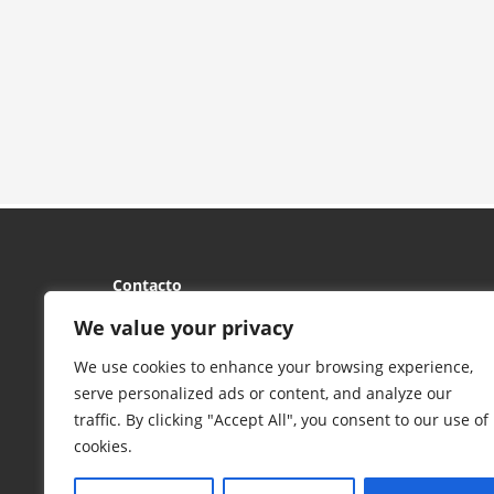
(1ª DIVISION PROVINCIAL MASCU
Contacto
Estadio Municipal Reino de León
We value your privacy
Av.SAEZ de MIERA S/N - ESC.Este - OF. 22
We use cookies to enhance your browsing experience,
24009
LEON
serve personalized ads or content, and analyze our
Telefono: 987071513
traffic. By clicking "Accept All", you consent to our use of
dpbmle@fcylbm.com
cookies.