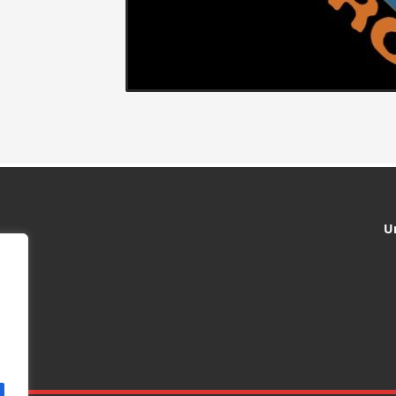
LINA)
U