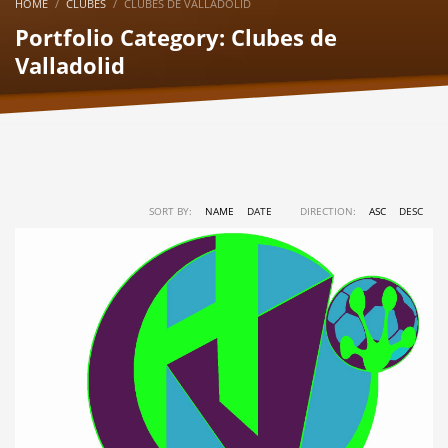
HOME
CLUBES
CLUBES DE VALLADOLID
Portfolio Category:
Clubes de
Valladolid
SORT BY:
NAME
DATE
DIRECTION:
ASC
DESC