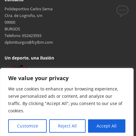
Polideportivo Carlos Serna
Ctra. de Logroño, s/n
09000
BURGOS
Telefono: 652423593
dpbmburgos@fcylbm.com
Un deporte, una ilusión
We value your privacy
We use cookies to enhance your browsing experience,
serve personalized ads or content, and analyze our
traffic. By clicking "Accept All", you consent to our use of
cookies.
© 2017 FCYLBM Federación Territorial de Balonmano de Castilla y
León. Todos los derechos reservados. Desarrollado por
TOOOLS
.
Customize
Reject All
Accept All