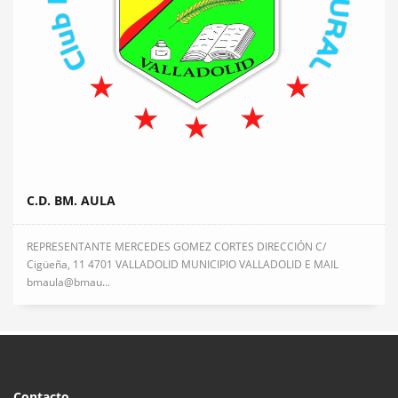
C.D. BM. AULA
REPRESENTANTE MERCEDES GOMEZ CORTES DIRECCIÓN C/
Cigüeña, 11 4701 VALLADOLID MUNICIPIO VALLADOLID E MAIL
bmaula@bmau...
Contacto