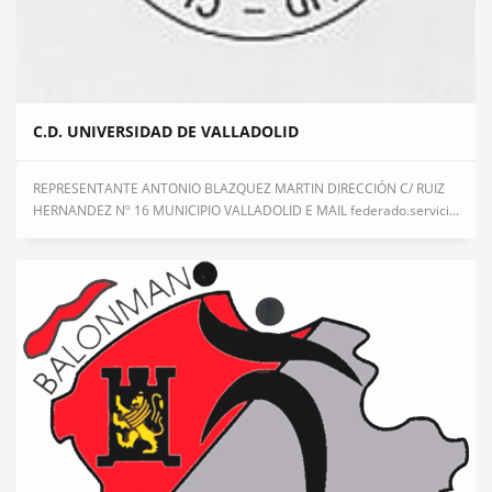
C.D. UNIVERSIDAD DE VALLADOLID
REPRESENTANTE ANTONIO BLAZQUEZ MARTIN DIRECCIÓN C/ RUIZ
HERNANDEZ Nº 16 MUNICIPIO VALLADOLID E MAIL federado.servici...