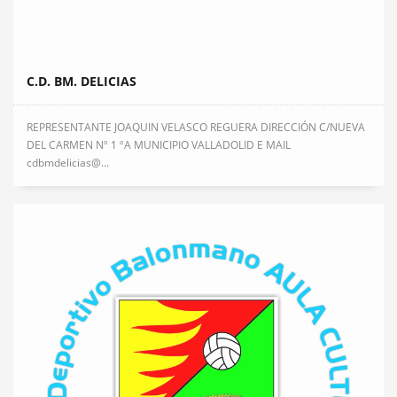
C.D. BM. DELICIAS
REPRESENTANTE JOAQUIN VELASCO REGUERA DIRECCIÓN C/NUEVA
DEL CARMEN Nº 1 ºA MUNICIPIO VALLADOLID E MAIL
cdbmdelicias@...