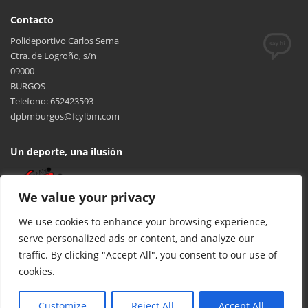
Contacto
Polideportivo Carlos Serna
Ctra. de Logroño, s/n
09000
BURGOS
Telefono: 652423593
dpbmburgos@fcylbm.com
Un deporte, una ilusión
We value your privacy
We use cookies to enhance your browsing experience,
serve personalized ads or content, and analyze our
traffic. By clicking "Accept All", you consent to our use of
cookies.
© 2017 FCYLBM Federación Territorial de Balonmano de Castilla y
León. Todos los derechos reservados. Desarrollado por
TOOOLS
.
Customize
Reject All
Accept All