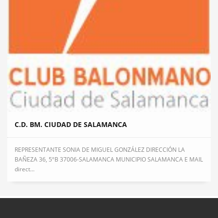
C.D. BM. CIUDAD DE SALAMANCA
REPRESENTANTE SONIA DE MIGUEL GONZÁLEZ DIRECCIÓN LA
BAÑEZA 36, 5ºB 37006-SALAMANCA MUNICIPIO SALAMANCA E MAIL
direct...