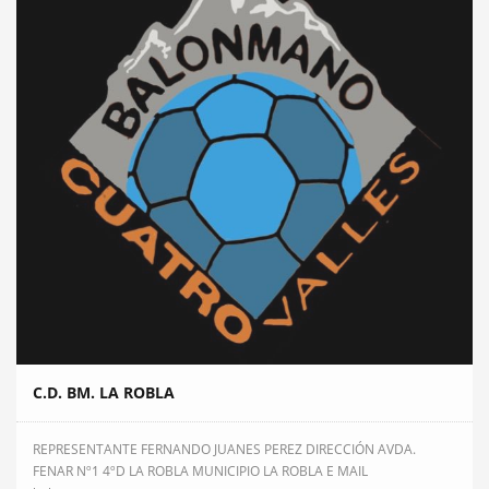
C.D. BM. LA ROBLA
REPRESENTANTE FERNANDO JUANES PEREZ DIRECCIÓN AVDA.
FENAR Nº1 4ºD LA ROBLA MUNICIPIO LA ROBLA E MAIL