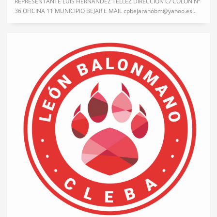
REPRESENTANTE LUIS HERNANDEZ TELLEZ DIRECCIÓN C/ COLON Nº
36 OFICINA 11 MUNICIPIO BEJAR E MAIL cpbejaranobm@yahoo.es...