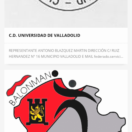
C.D. UNIVERSIDAD DE VALLADOLID
REPRESENTANTE ANTONIO BLAZQUEZ MARTIN DIRECCIÓN C/ RUIZ
HERNANDEZ Nº 16 MUNICIPIO VALLADOLID E MAIL federado.servici...