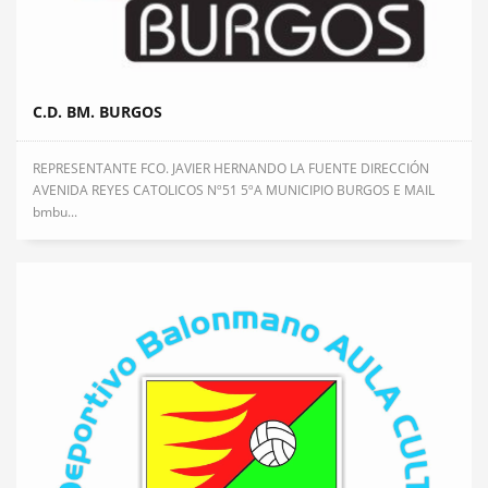
C.D. BM. BURGOS
REPRESENTANTE FCO. JAVIER HERNANDO LA FUENTE DIRECCIÓN
AVENIDA REYES CATOLICOS Nº51 5ºA MUNICIPIO BURGOS E MAIL
bmbu...