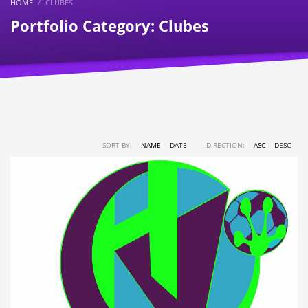
HOME
CLUBES
Portfolio Category:
Clubes
SORT BY:
NAME
DATE
DIRECTION:
ASC
DESC