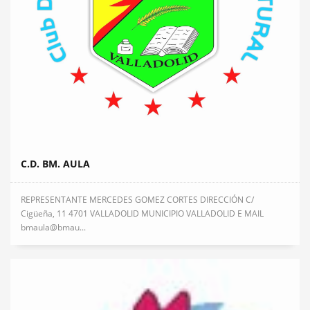
C.D. BM. AULA
REPRESENTANTE MERCEDES GOMEZ CORTES DIRECCIÓN C/
Cigüeña, 11 4701 VALLADOLID MUNICIPIO VALLADOLID E MAIL
bmaula@bmau...