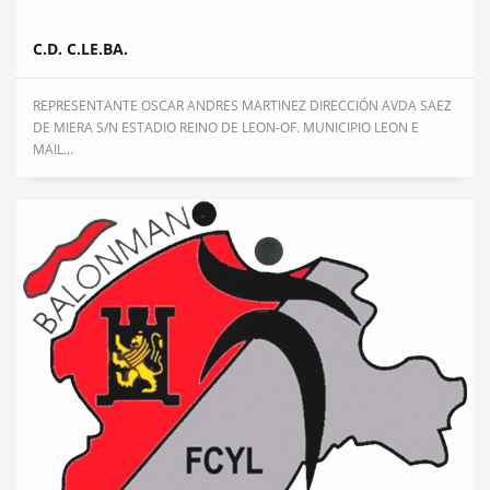
C.D. C.LE.BA.
REPRESENTANTE OSCAR ANDRES MARTINEZ DIRECCIÓN AVDA SAEZ
DE MIERA S/N ESTADIO REINO DE LEON-OF. MUNICIPIO LEON E
MAIL...