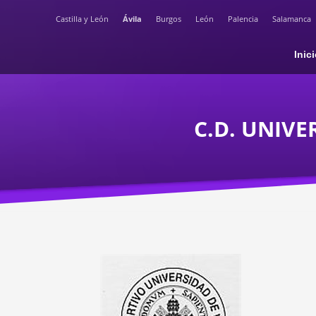
Castilla y León
Ávila
Burgos
León
Palencia
Salamanca
Inic
C.D. UNIVE