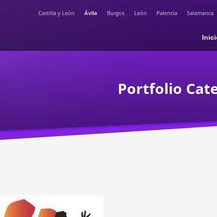
Castilla y León
Ávila
Burgos
León
Palencia
Salamanca
Inic
Portfolio Cat