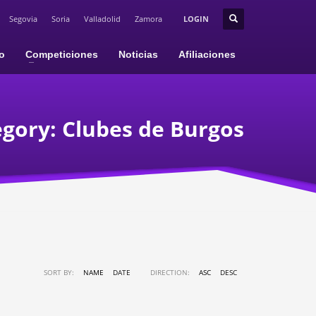
Segovia
Soria
Valladolid
Zamora
LOGIN
io
Competiciones
Noticias
Afiliaciones
egory:
Clubes de Burgos
SORT BY:
NAME
DATE
DIRECTION:
ASC
DESC