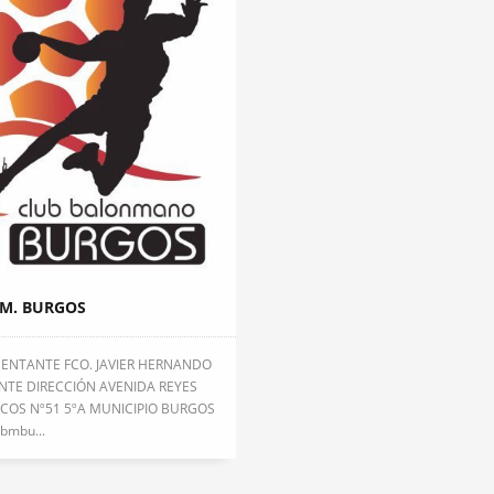
BM. BURGOS
SENTANTE FCO. JAVIER HERNANDO
NTE DIRECCIÓN AVENIDA REYES
COS Nº51 5ºA MUNICIPIO BURGOS
bmbu...