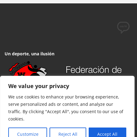
– CD BM DELICIAS (JUVENIL
FEMENINO)
Un deporte, una ilusión
We value your privacy
We use cookies to enhance your browsing experience,
serve personalized ads or content, and analyze our
traffic. By clicking "Accept All", you consent to our use of
cookies.
© 2017 FCYLBM Federación Territorial de Balonmano de Castilla y
León. Todos los derechos reservados. Desarrollado por
TOOOLS
.
Customize
Reject All
Accept All