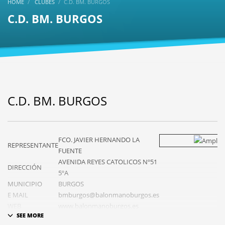
HOME
CLUBES
C.D. BM. BURGOS
C.D. BM. BURGOS
C.D. BM. BURGOS
FCO. JAVIER HERNANDO LA
REPRESENTANTE
FUENTE
AVENIDA REYES CATOLICOS Nº51
DIRECCIÓN
5ºA
MUNICIPIO
BURGOS
E MAIL
bmburgos@balonmanoburgos.es
WEB
www.balonmanoburgos.es
CAMPO
POL CARLOS SERNA