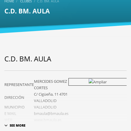
HOME
CLUBES
C.D. BM. AULA
C.D. BM. AULA
C.D. BM. AULA
MERCEDES GOMEZ
REPRESENTANTE
CORTES
C/ Cigüeña, 11 4701
DIRECCIÓN
VALLADOLID
MUNICIPIO
VALLADOLID
E MAIL
bmaula@bmaula.es
WEB
www.bmaula.es
POL. CRISTOBAL
CAMPO