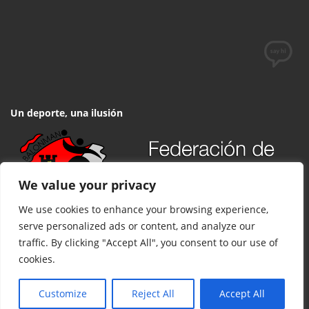
– DISPAFAR BALOPAL (INFANTIL MASCULINO
– RTE. TRANSILVANIA BALOPAL (INFANTIL
MASCULINO)
– ACEITE FERGUS BALOPAL (INFANTIL
Un deporte, una ilusión
MASCULINO)
We value your privacy
We use cookies to enhance your browsing experience,
serve personalized ads or content, and analyze our
traffic. By clicking "Accept All", you consent to our use of
cookies.
© 2017 FCYLBM Federación Territorial de Balonmano de Castilla y
León. Todos los derechos reservados. Desarrollado por
TOOOLS
.
Customize
Reject All
Accept All