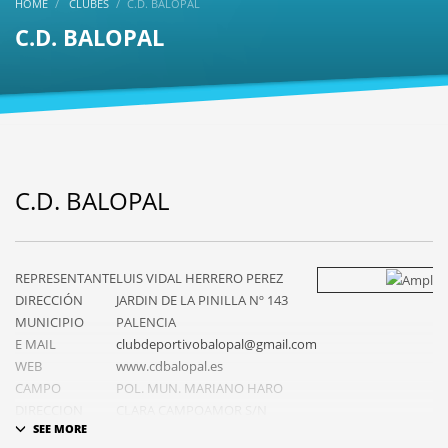
HOME
CLUBES
C.D. BALOPAL
C.D. BALOPAL
C.D. BALOPAL
REPRESENTANTE
LUIS VIDAL HERRERO PEREZ
DIRECCIÓN
JARDIN DE LA PINILLA Nº 143
MUNICIPIO
PALENCIA
E MAIL
clubdeportivobalopal@gmail.com
WEB
www.cdbalopal.es
CAMPO
POL. MUN. MARIANO HARO
DIRECCION
CLARA CAMPOAMOR S/N
CAMPO
PALENCIA